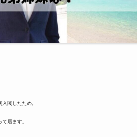
初入閣したため。
って居ます。