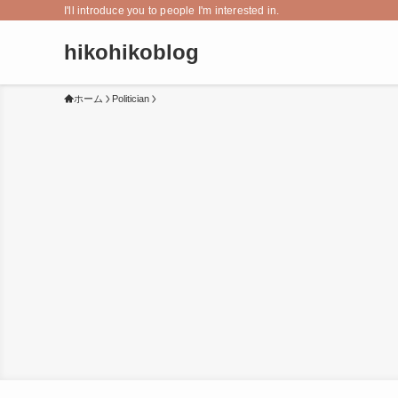
I'll introduce you to people I'm interested in.
hikohikoblog
ホーム
Politician