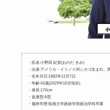
・氏名:小野田 紀美(おのだ きみ)
・出身:アメリカ・イリノイ州シカゴ生まれ、
・生年月日:1982年12月7日
・年齢:42歳(2025年10月現在)
・身長:170cm
・血液型:A型
・最終学歴:拓殖大学政経学部政治学科卒業