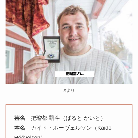
Xより
芸名
：把瑠都 凱斗（ばると かいと）
本名
：カイド・ホーヴェルソン（Kaido
Höövelson）