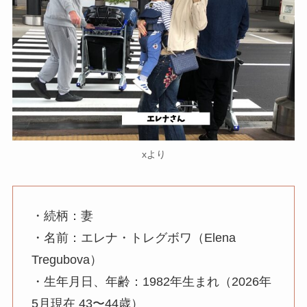
xより
・続柄：妻
・名前：エレナ・トレグボワ（Elena
Tregubova）
・生年月日、年齢：1982年生まれ（2026年
5月現在 43〜44歳）