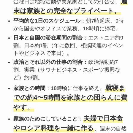
週
金曜日は地域活動や実業家としての打合せ、
末は家族との完全なプライベート。
平均的な1日のスケジュール
：朝7時起床、9時
から国会やオフィスで業務、18時頃に帰宅。
日本と自国の滞在期間の割合
：エストニア約9
割、日本約1割（年に数回、相撲関連のイベン
トやビジネスで来日）。
政治とそれ以外の仕事の割合
：政治活動約7
割、実業（サウナビジネス・スポーツ振興な
ど）約3割。
就寝ま
家族との時間
：18時頃に仕事を終え、
での約4〜5時間を家族との団らんに費
やす。
夫婦で日本食
家族のためにしていること
：
やロシア料理を一緒に作る
、週末の自然