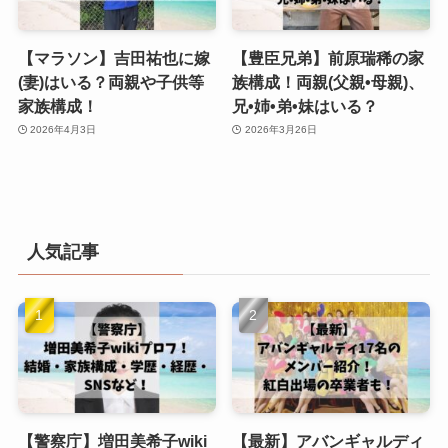
【マラソン】吉田祐也に嫁
【豊臣兄弟】前原瑞稀の家
(妻)はいる？両親や子供等
族構成！両親(父親•母親)、
家族構成！
兄•姉•弟•妹はいる？
2026年4月3日
2026年3月26日
人気記事
【警察庁】増田美希子wiki
【最新】アバンギャルディ