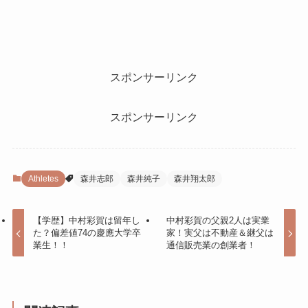
スポンサーリンク
スポンサーリンク
Athletes
森井志郎
森井純子
森井翔太郎
【学歴】中村彩賀は留年し
中村彩賀の父親2人は実業
た？偏差値74の慶應大学卒
家！実父は不動産＆継父は
業生！！
通信販売業の創業者！