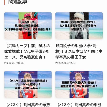
関連記事
【広島カープ】前川誠太の
野口絵子の学歴(大学•高
家族構成！父は甲子園8強
校)！ミス日本は父と同じ中
エース、兄も強豪出身！
学卒業の帰国子女！
2026年7月31日
2026年6月20日
【バスケ】髙田真希の家族
【バスケ】髙田真希の学歴