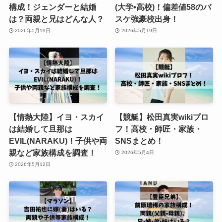
構成！ジェンダーと結婚
(大学•高校)！偏差値58のバ
は？両親と兄はどんな人？
スケ強豪校出身！
2026年5月19日
2026年5月19日
【情熱大陸】イヨ・スカイ
【競艇】松田真実wikiプロ
は結婚して旦那は
フ！高校・師匠・家族・
EVIL(NARAKU)！子供や両
SNSまとめ！
親など家族構成を調査！
2026年5月4日
2026年5月12日