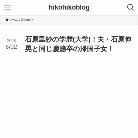
hikohikoblog
ホーム
Others
石原里紗の学歴(大学)！夫・石原伸
2026
6/02
晃と同じ慶應卒の帰国子女！