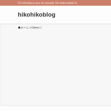
I'll introduce you to people I'm interested in.
hikohikoblog
ホーム
Others