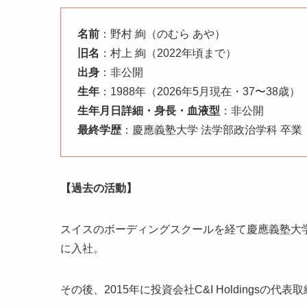
名前
：野村 絢（のむら あや）
旧名
：村上 絢（2022年頃まで）
出身
：非公開
生年
：1988年（2026年5月現在・37〜38歳）
生年月日詳細・身長・血液型
：非公開
最終学歴
：慶應義塾大学 法学部政治学科 卒
【過去の活動】
スイスのボーディングスクールを経て慶應義塾大
に入社。
その後、2015年に投資会社C&I Holdings