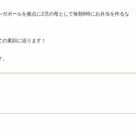
ンガポールを拠点に2児の母として毎朝6時にお弁当を作るな
ての素顔に迫ります！
す。