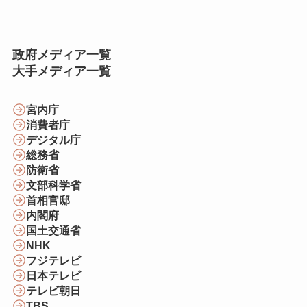
ー
政府メディア一覧
大手メディア一覧
宮内庁
消費者庁
デジタル庁
総務省
防衛省
文部科学省
首相官邸
内閣府
国土交通省
NHK
フジテレビ
日本テレビ
テレビ朝日
TBS