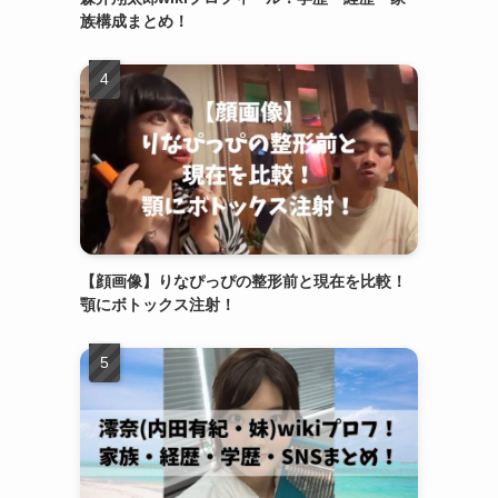
族構成まとめ！
【顔画像】りなぴっぴの整形前と現在を比較！
顎にボトックス注射！