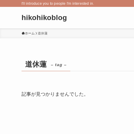
I'll introduce you to people I'm interested in.
hikohikoblog
ホーム
道休蓮
道休蓮
– tag –
記事が見つかりませんでした。