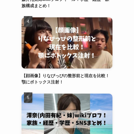
族構成まとめ！
【顔画像】りなぴっぴの整形前と現在を比較！
顎にボトックス注射！