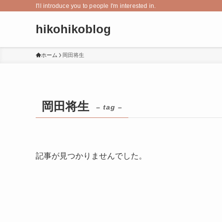
I'll introduce you to people I'm interested in.
hikohikoblog
ホーム
岡田将生
岡田将生
– tag –
記事が見つかりませんでした。