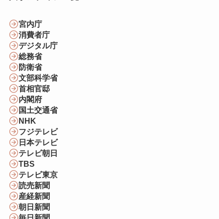
宮内庁
消費者庁
デジタル庁
総務省
防衛省
文部科学省
首相官邸
内閣府
国土交通省
NHK
フジテレビ
日本テレビ
テレビ朝日
TBS
テレビ東京
読売新聞
産経新聞
朝日新聞
毎日新聞