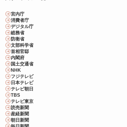
宮内庁
消費者庁
デジタル庁
総務省
防衛省
文部科学省
首相官邸
内閣府
国土交通省
NHK
フジテレビ
日本テレビ
テレビ朝日
TBS
テレビ東京
読売新聞
産経新聞
朝日新聞
毎日新聞