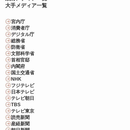
大手メディア一覧
宮内庁
消費者庁
デジタル庁
総務省
防衛省
文部科学省
首相官邸
内閣府
国土交通省
NHK
フジテレビ
日本テレビ
テレビ朝日
TBS
テレビ東京
読売新聞
産経新聞
朝日新聞