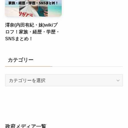
澪奈(内田有紀・妹)wikiプ
ロフ！家族・経歴・学歴・
SNSまとめ！
カテゴリー
カ
テ
ゴ
リ
ー
政府メディア一覧