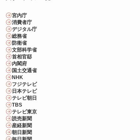
宮内庁
消費者庁
デジタル庁
総務省
防衛省
文部科学省
首相官邸
内閣府
国土交通省
NHK
フジテレビ
日本テレビ
テレビ朝日
TBS
テレビ東京
読売新聞
産経新聞
朝日新聞
毎日新聞