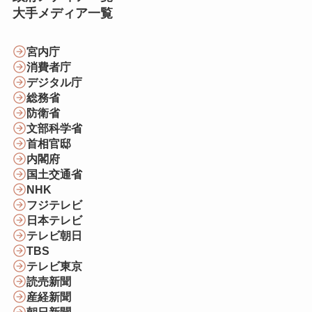
大手メディア一覧
宮内庁
消費者庁
デジタル庁
総務省
防衛省
文部科学省
首相官邸
内閣府
国土交通省
NHK
フジテレビ
日本テレビ
テレビ朝日
TBS
テレビ東京
読売新聞
産経新聞
朝日新聞