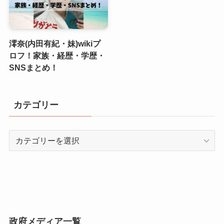
澪奈(内田有紀・妹)wikiプ
ロフ！家族・経歴・学歴・
SNSまとめ！
カテゴリー
カ
テ
ゴ
リ
ー
政府メディア一覧