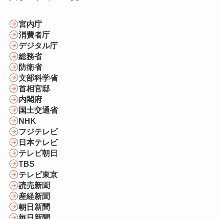
宮内庁
消費者庁
デジタル庁
総務省
防衛省
文部科学省
首相官邸
内閣府
国土交通省
NHK
フジテレビ
日本テレビ
テレビ朝日
TBS
テレビ東京
読売新聞
産経新聞
朝日新聞
毎日新聞