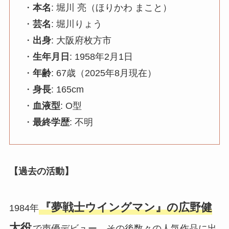
・
本名
: 堀川 亮（ほりかわ まこと）
・
芸名
: 堀川りょう
・
出身
: 大阪府枚方市
・
生年月日
: 1958年2月1日
・
年齢
: 67歳（2025年8月現在）
・
身長
: 165cm
・
血液型
: O型
・
最終学歴
: 不明
【過去の活動】
『夢戦士ウイングマン』の広野健
1984年
太役
で声優デビュー。その後数々の人気作品に出