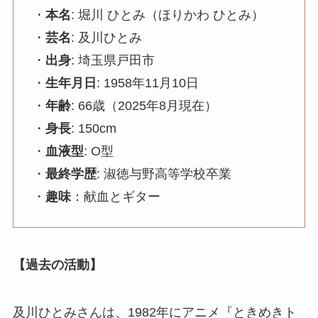
・
本名
: 堀川 ひとみ（ほりかわ ひとみ）
・
芸名
: 及川ひとみ
・
出身
: 埼玉県戸田市
・
生年月日
: 1958年11月10日
・
年齢
: 66歳（2025年8月現在）
・
身長
: 150cm
・
血液型
: O型
・
最終学歴
: 淑徳与野高等学校卒業
・
趣味
：献血とギター
【過去の活動】
及川ひとみさんは、1982年にアニメ『ときめきト