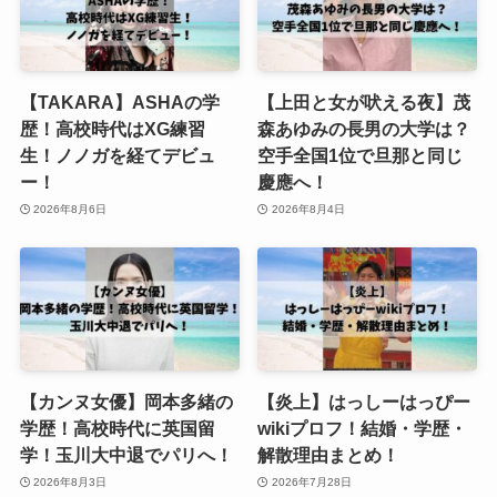
【TAKARA】ASHAの学
【上田と女が吠える夜】茂
歴！高校時代はXG練習
森あゆみの長男の大学は？
生！ノノガを経てデビュ
空手全国1位で旦那と同じ
ー！
慶應へ！
2026年8月6日
2026年8月4日
【カンヌ女優】岡本多緒の
【炎上】はっしーはっぴー
学歴！高校時代に英国留
wikiプロフ！結婚・学歴・
学！玉川大中退でパリへ！
解散理由まとめ！
2026年8月3日
2026年7月28日