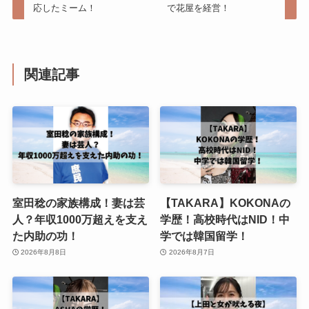
応したミーム！
で花屋を経営！
関連記事
室田稔の家族構成！妻は芸
【TAKARA】KOKONAの
人？年収1000万超えを支え
学歴！高校時代はNID！中
た内助の功！
学では韓国留学！
2026年8月8日
2026年8月7日