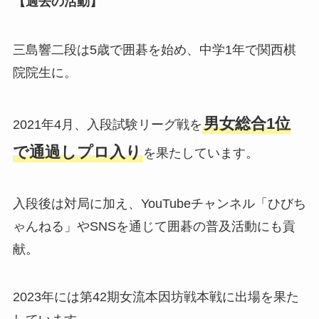
【過去の活動】
三島響二段は5歳で囲碁を始め、中学1年で関西棋
院院生に。
男女総合1位
2021年4月、入段試験リーグ戦を
で通過しプロ入り
を果たしています。
入段後は対局に加え、YouTubeチャンネル「ひびち
ゃんねる」やSNSを通じて囲碁の普及活動にも貢
献。
2023年には第42期女流本因坊戦本戦に出場を果た