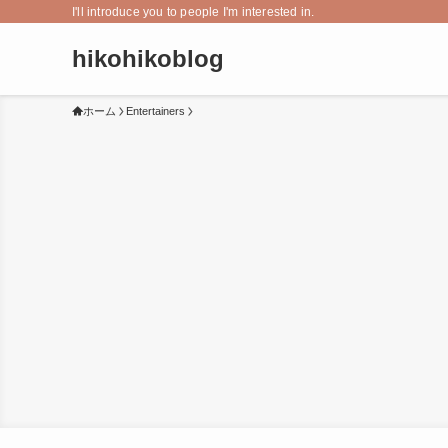
I'll introduce you to people I'm interested in.
hikohikoblog
ホーム
Entertainers