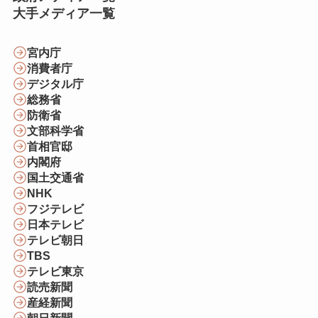
大手メディア一覧
宮内庁
消費者庁
デジタル庁
総務省
防衛省
文部科学省
首相官邸
内閣府
国土交通省
NHK
フジテレビ
日本テレビ
テレビ朝日
TBS
テレビ東京
読売新聞
産経新聞
朝日新聞