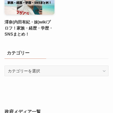
澪奈(内田有紀・妹)wikiプ
ロフ！家族・経歴・学歴・
SNSまとめ！
カテゴリー
カ
テ
ゴ
リ
ー
政府メディア一覧