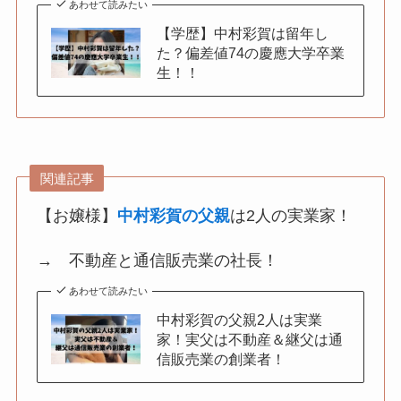
あわせて読みたい
【学歴】中村彩賀は留年し
た？偏差値74の慶應大学卒業
生！！
関連記事
【お嬢様】
中村彩賀の父親
は2人の実業家！
→ 不動産と通信販売業の社長！
あわせて読みたい
中村彩賀の父親2人は実業
家！実父は不動産＆継父は通
信販売業の創業者！