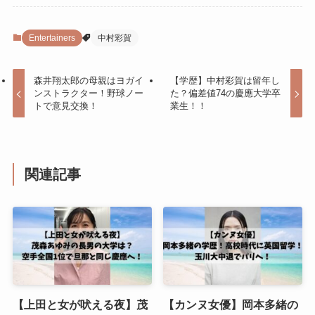
Entertainers
中村彩賀
森井翔太郎の母親はヨガイ
【学歴】中村彩賀は留年し
ンストラクター！野球ノー
た？偏差値74の慶應大学卒
トで意見交換！
業生！！
関連記事
【上田と女が吠える夜】茂
【カンヌ女優】岡本多緒の